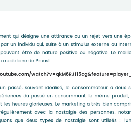
iment qui désigne une attirance ou un rejet vers une é
 par un individu qui, suite à un stimulus externe ou int
 pouvant être de nature positive ou négative. Le meill
la madeleine de Proust.
youtube.com/watch?v=qkM6RJf15cg&feature=playe
n passé, souvent idéalisé, le consommateur a deux solu
ériences du passé en consommant le même produit, soit
 les heures glorieuses. Le marketing a très bien compri
égulièrement avec la nostalgie des personnes, notam
ns que deux types de nostalgie sont utilisés : l’un