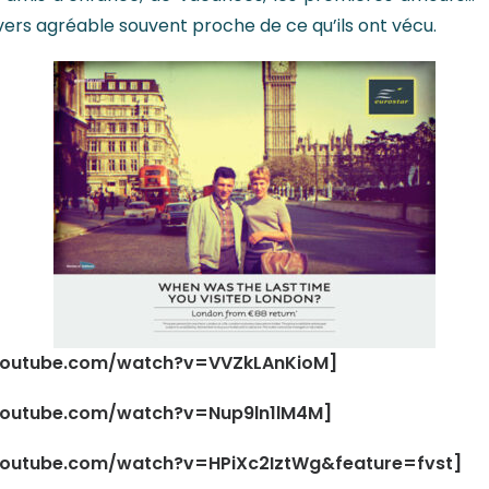
vers agréable souvent proche de ce qu’ils ont vécu.
youtube.com/watch?v=VVZkLAnKioM]
youtube.com/watch?v=Nup9ln1lM4M]
outube.com/watch?v=HPiXc2IztWg&feature=fvst]