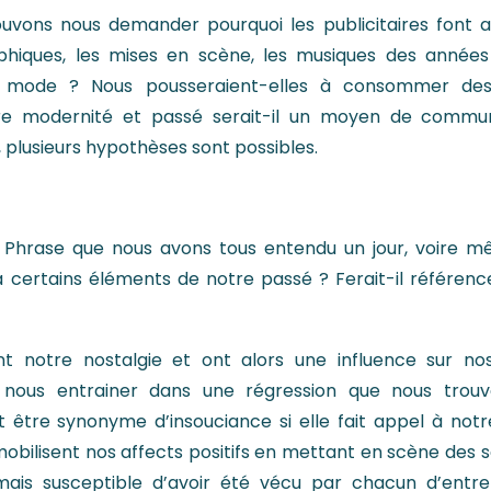
uvons nous demander pourquoi les publicitaires font ap
phiques, les mises en scène, les musiques des année
la mode ? Nous pousseraient-elles à consommer des
re modernité et passé serait-il un moyen de communic
 plusieurs hypothèses sont possibles.
 » Phrase que nous avons tous entendu un jour, voire 
certains éléments de notre passé ? Ferait-il référen
lent notre nostalgie et ont alors une influence sur no
nt nous entrainer dans une régression que nous trouv
être synonyme d’insouciance si elle fait appel à notre 
mobilisent nos affects positifs en mettant en scène des 
mais susceptible d’avoir été vécu par chacun d’entre