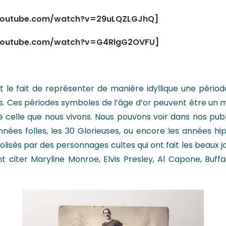
youtube.com/watch?v=29uLQZLGJhQ]
youtube.com/watch?v=G4RlgG2OVFU]
est le fait de représenter de manière idyllique une péri
ns. Ces périodes symboles de l’âge d’or peuvent être un 
 celle que nous vivons. Nous pouvons voir dans nos publ
années folles, les 30 Glorieuses, ou encore les années h
sés par des personnages cultes qui ont fait les beaux jou
iter Maryline Monroe, Elvis Presley, Al Capone, Buffalo