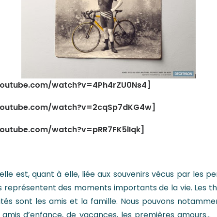
youtube.com/watch?v=4Ph4rZU0Ns4]
youtube.com/watch?v=2cqSp7dKG4w]
outube.com/watch?v=pRR7FK5lIqk]
elle est, quant à elle, liée aux souvenirs vécus par les 
ives représentent des moments importants de la vie. Les 
ités sont les amis et la famille. Nous pouvons notammen
s amis d’enfance, de vacances, les premières amours