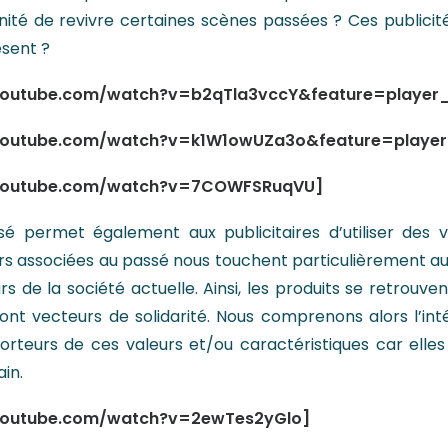
nité de revivre certaines scènes passées ? Ces publicité
sent ?
youtube.com/watch?v=b2qTla3vccY&feature=playe
youtube.com/watch?v=k1W1owUZa3o&feature=playe
youtube.com/watch?v=7COWFSRuqVU]
é permet également aux publicitaires d’utiliser des 
urs associées au passé nous touchent particulièrement auj
s de la société actuelle. Ainsi, les produits se retrouve
 sont vecteurs de solidarité. Nous comprenons alors l’inté
porteurs de ces valeurs et/ou caractéristiques car elles
in.
youtube.com/watch?v=2ewTes2yGlo]