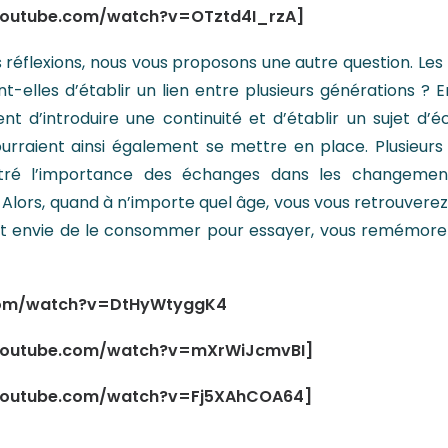
youtube.com/watch?v=OTztd4I_rzA]
 réflexions, nous vous proposons une autre question. Les p
nt-elles d’établir un lien entre plusieurs générations ?
ent d’introduire une continuité et d’établir un sujet 
ourraient ainsi également se mettre en place. Plusieu
tré l’importance des échanges dans les changement
ors, quand à n’importe quel âge, vous vous retrouverez f
t envie de le consommer pour essayer, vous remémorer, 
com/watch?v=DtHyWtyggK4
youtube.com/watch?v=mXrWiJcmvBI]
youtube.com/watch?v=Fj5XAhCOA64]